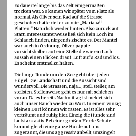
Es dauerte lange bis das Zelt einigermaßen
trocken war. So kamen wir später vom Platz als
normal. Als Oliver sein Rad auf die Strasse
geschoben hatte rief er zu mir: „Mariaaa!! …
Platten!“ Natürlich wieder hinten. Also zurück auf
Start. Interessanterweise ließ sich kein Loch im
Schlauch finden, nirgends zischte es. Der Mantel
war auch in Ordnung. Oliver pappte
vorsichtshalber auf eine Stelle die wie ein Loch
aussah einen Flicken drauf. Luft auf’s Rad und los.
Es scheint erstmal zu halten.
Die lange Runde um den See geht über jeden
Hügel. Die Landschaft und die Aussicht sind
wundervoll. Die Strassen, naja…, steil, steiler, am
steilsten. Stellenweise geht es nur mit schieben
voran. Da es bereits Nachmittag ist meldet sich
auch unser Bauch wieder zu Wort. In einem winzig
kleinen Dorf können wir rasten. Es ist alles sehr
verträumt und ruhig hier. Einzig die Hunde sind
lautstark aktiv. Bei einer großen Herde Schafe
kommt gleich eine ganze Horde auf uns
zugerannt, die uns aggressiv anbellt, umzingelt