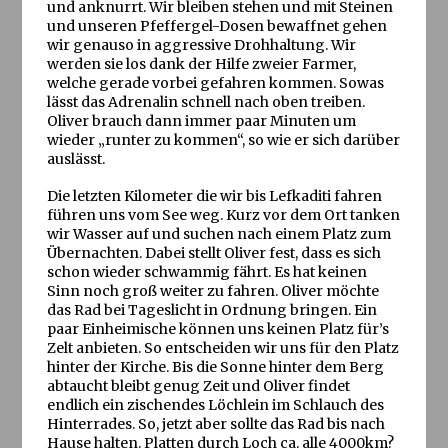
und anknurrt. Wir bleiben stehen und mit Steinen
und unseren Pfeffergel-Dosen bewaffnet gehen
wir genauso in aggressive Drohhaltung. Wir
werden sie los dank der Hilfe zweier Farmer,
welche gerade vorbei gefahren kommen. Sowas
lässt das Adrenalin schnell nach oben treiben.
Oliver brauch dann immer paar Minuten um
wieder „runter zu kommen“, so wie er sich darüber
auslässt.
Die letzten Kilometer die wir bis Lefkaditi fahren
führen uns vom See weg. Kurz vor dem Ort tanken
wir Wasser auf und suchen nach einem Platz zum
Übernachten. Dabei stellt Oliver fest, dass es sich
schon wieder schwammig fährt. Es hat keinen
Sinn noch groß weiter zu fahren. Oliver möchte
das Rad bei Tageslicht in Ordnung bringen. Ein
paar Einheimische können uns keinen Platz für’s
Zelt anbieten. So entscheiden wir uns für den Platz
hinter der Kirche. Bis die Sonne hinter dem Berg
abtaucht bleibt genug Zeit und Oliver findet
endlich ein zischendes Löchlein im Schlauch des
Hinterrades. So, jetzt aber sollte das Rad bis nach
Hause halten. Platten durch Loch ca. alle 4000km?