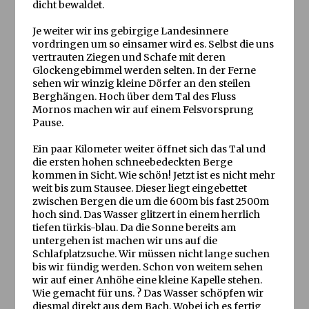
dicht bewaldet.
Je weiter wir ins gebirgige Landesinnere
vordringen um so einsamer wird es. Selbst die uns
vertrauten Ziegen und Schafe mit deren
Glockengebimmel werden selten. In der Ferne
sehen wir winzig kleine Dörfer an den steilen
Berghängen. Hoch über dem Tal des Fluss
Mornos machen wir auf einem Felsvorsprung
Pause.
Ein paar Kilometer weiter öffnet sich das Tal und
die ersten hohen schneebedeckten Berge
kommen in Sicht. Wie schön! Jetzt ist es nicht mehr
weit bis zum Stausee. Dieser liegt eingebettet
zwischen Bergen die um die 600m bis fast 2500m
hoch sind. Das Wasser glitzert in einem herrlich
tiefen türkis-blau. Da die Sonne bereits am
untergehen ist machen wir uns auf die
Schlafplatzsuche. Wir müssen nicht lange suchen
bis wir fündig werden. Schon von weitem sehen
wir auf einer Anhöhe eine kleine Kapelle stehen.
Wie gemacht für uns. ? Das Wasser schöpfen wir
diesmal direkt aus dem Bach. Wobei ich es fertig