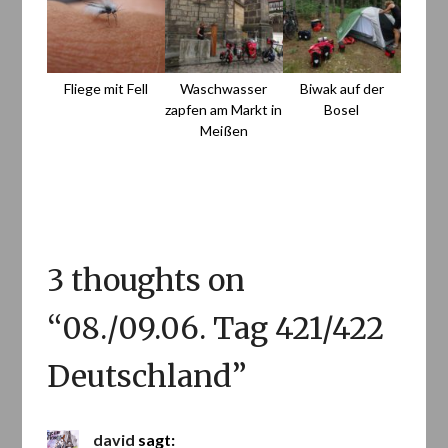
Fliege mit Fell
Waschwasser
Biwak auf der
zapfen am Markt in
Bosel
Meißen
3 thoughts on
“
08./09.06. Tag 421/422
Deutschland
”
david
sagt: