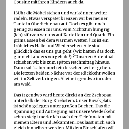
Cousine mit ihren Kindern auch da.
13Uhr die Möbel stehen und wir können weiter
radeln. Etwas verspätet kreuzen wir bei meiner
Tante in Oberlichtenau auf. Doch es gibt noch
genug zu essen für uns. Vom Nichtstun hungrig
(ich) stürzen wir uns auf Kartoffen und Quark. Ein
prima Essen bei dem warmen Wetter. ? Es ist ein
fröhliches Hallo und Wiedersehen. Alle sind
glücklich das es uns gut geht. (Wir hatten das doch
gar nicht anders vorgehabt!) ? Unseren Aufenthalt
schieben wir bis zum späten Nachmittag hinaus.
Dann soll’s aber noch ein bisschen weiter gehen.
Die letzten beiden Nächte vor der Rückkehr wollen
wir im Zelt verbringen. Alleine irgendwo im oder
am Wald.
Das Irgendwo wird heute direkt an der Zschopau
unterhalb der Burg Kriebstein. Unser Biwakplatz
ist schön gelegen unter großen Buchen. Das die
Spannung und Aufregung auf unsere Wiederkehr
schon steigt merke ich nach den Telefonaten mit
meinen Eltern und Bekannten. Das lässt mich auch
gleich hippeliger werden. Mit dem Einschlafen will