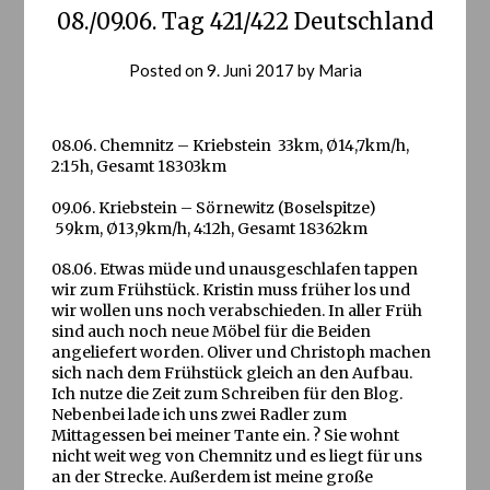
08./09.06. Tag 421/422 Deutschland
Posted on
9. Juni 2017
by
Maria
08.06. Chemnitz – Kriebstein 33km, Ø14,7km/h,
2:15h, Gesamt 18303km
09.06. Kriebstein – Sörnewitz (Boselspitze)
59km, Ø13,9km/h, 4:12h, Gesamt 18362km
08.06. Etwas müde und unausgeschlafen tappen
wir zum Frühstück. Kristin muss früher los und
wir wollen uns noch verabschieden. In aller Früh
sind auch noch neue Möbel für die Beiden
angeliefert worden. Oliver und Christoph machen
sich nach dem Frühstück gleich an den Aufbau.
Ich nutze die Zeit zum Schreiben für den Blog.
Nebenbei lade ich uns zwei Radler zum
Mittagessen bei meiner Tante ein. ? Sie wohnt
nicht weit weg von Chemnitz und es liegt für uns
an der Strecke. Außerdem ist meine große