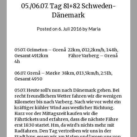
05./06.07. Tag 81+82 Schweden-
Dänemark
Posted on
6. Juli 2016
by
Maria
05.07. Grimeton – Grenå 22km, Ø12,2km/h, 1:48h,
Gesamt 4912km Fähre Varberg – Grenå
4h
06.07. Grenå – Mørke 38km, Ø13,5km/h, 2:51h,
Gesamt 4950
05.07. Heute soll’s nun nach Dänemark gehen. Bei
recht freundlichem Wetter fahren wir die wenigen
Kilometer bis nach Varberg. Nach wie vor weht ein
kräftiger kühler Wind aus westlicher Richtung.
Kurz vor der Mittagszeit kaufen wir die
Fährtickets und erfahren, dass die nächste Fähre
erst 18:30 startet. Hm, da wird’s nichts mehr mit
Radfahren. Den Tag vertreiben wir uns in der
Stadt bzw. essen wir am Hafen und lassen uns von